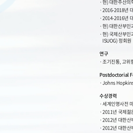
현) 대한주산의
2016-2018
2014-2016
현) 대한산부인
현) 국제산부인과초음파
ISUOG) 정회원
연구
조기진통, 고위
Postdoctorial 
Johns Hopkins 
수상경력
세계인명사전 마르퀴즈
2011년 국제
2012년 대한
2012년 대한