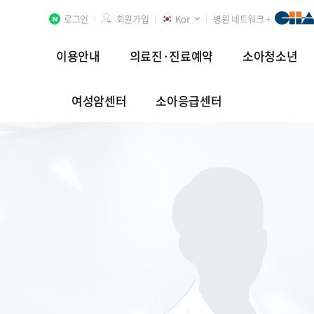
로그인
회원가입
Kor
병원 네트워크 +
이용안내
의료진·진료예약
소아청소년
여성암센터
소아응급센터
분당차병원
차 여성의학연구소 분당
첨단연구암센터
장례식장