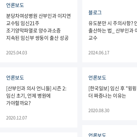
언론보도
블로그
분당차여성병원 산부인과 이지연
교수팀 임신21주
유도분만 시 주의사항? 
조기양막파열로 양수과소증
출산하는 법_ 산부인과 
지속된 임신부 쌍둥이 출산 성공
교수
2025.04.03
2024.06.17
언론보도
언론보도
[산부인과 의사 언니들] 시즌 2:
[한국일보] 임신 후 "윙
임신 초기, 언제 병원에
더 짜증나는 이유는
가야할까요?
2020.08.30
2020.12.07
언론보도