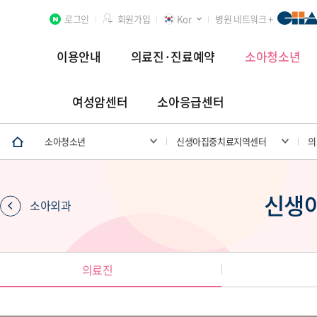
로그인
회원가입
Kor
병원 네트워크 +
이용안내
의료진·진료예약
소아청소년
여성암센터
소아응급센터
분당차병원
차 여성의학연구소 분당
첨단연구암센터
소아청소년
신생아집중치료지역센터
의
신생
소아외과
장례식장
의료진