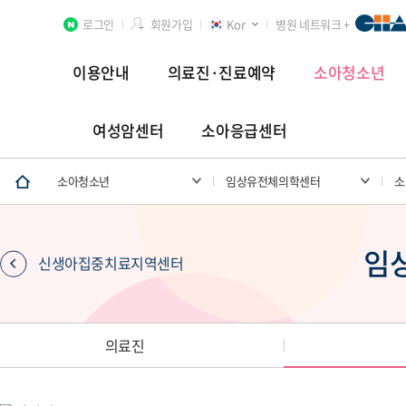
로그인
회원가입
Kor
병원 네트워크 +
이용안내
의료진·진료예약
소아청소년
여성암센터
소아응급센터
분당차병원
차 여성의학연구소 분당
첨단연구암센터
소아청소년
임상유전체의학센터
소
임
신생아집중치료지역센터
장례식장
의료진