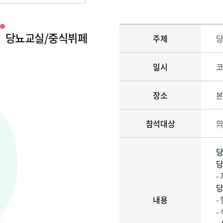
당뇨교실/중식뷔페
주제
당
일시
코
장소
본
참석대상
의
당
당
-
당
내용
-
-