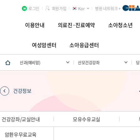
로그인
회원가입
Kor
병원 네트워크 +
이용안내
의료진·진료예약
소아청소년
여성암센터
소아응급센터
분당차병원
차 여성의학연구소 분당
첨단연구암센터
산과(예비맘)
산모건강강좌
당
건강정보
장례식장
건강강좌/교실안내
모유수유교실
암환우무료교육