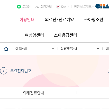
로그인
회원가입
Kor
병원 네트워크 +
이용안내
의료진·진료예약
소아청소년
여성암센터
소아응급센터
분당차병원
차 여성의학연구소 분당
첨단연구암센터
이용안내
외래진료안내
대
주요전화번호
장례식장
외래진료안내