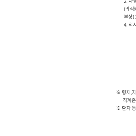
2. 
(의식
부상)
4. 
※ 형제,
직계존속이
※ 환자 