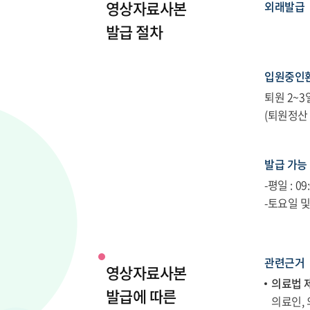
영상자료사본
외래발급
발급 절차
입원중인
퇴원 2~
(퇴원정산
발급 가능
-평일 : 09
-토요일 및 
관련근거
영상자료사본
의료법 제
발급에 따른
의료인,