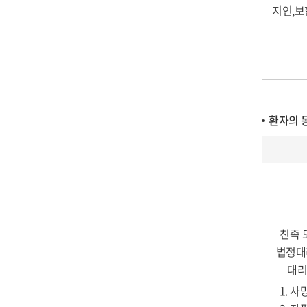
지인,보
환자의 
친족 
법정대
대리
1. 