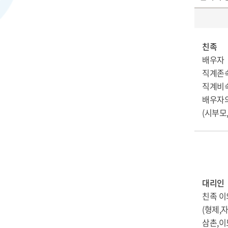
친족
배우자
직계존속
직계비속
배우자
(시부모,
대리인
친족 
(형제,
삼촌,이