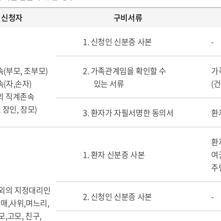
신청자
구비서류
1. 신청인 신분증 사본
-
(부모, 조부모)
2. 가족관계임을 확인할 수
가
(자,손자)
있는 서류
(
의 직계존속
 장인, 장모)
3. 환자가 자필서명한 동의서
환
환
1. 환자 신분증 사본
여
주
이외의 지정대리인
2. 신청인 신분증 사본
-
자매,사위,며느리,
모,고모, 친구,