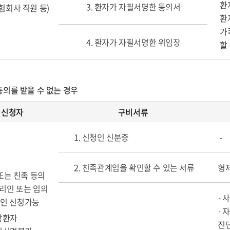
환
3. 환자가 자필서명한 동의서
험회사 직원 등)
환
가
4. 환자가 자필서명한 위임장
할
동의를 받을 수 없는 경우
신청자
구비서류
1. 신청인 신분증
-
2. 친족관계임을 확인할 수 있는 서류
형제
또는 친족 등의
리인 또는 임의
·
인 신청가능
·자
사망환자
진