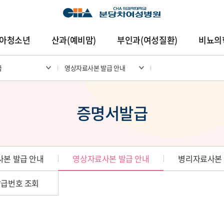
아청소년
산과(예비맘)
부인과(여성질환)
비뇨의
급
영상자료사본 발급 안내
암센터
건강증진센터
진료협력센터
연구중심
증명서발급
본 발급 안내
영상자료사본 발급 안내
병리자료사본 
급번호 조회