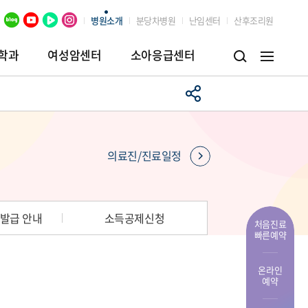
병원소개
분당차병원
난임센터
산후조리원
학과
여성암센터
소아응급센터
병원
임상시험센터
장례식장
의료진/진료일정
발급 안내
소득공제신청
처음진료
빠른예약
온라인
예약