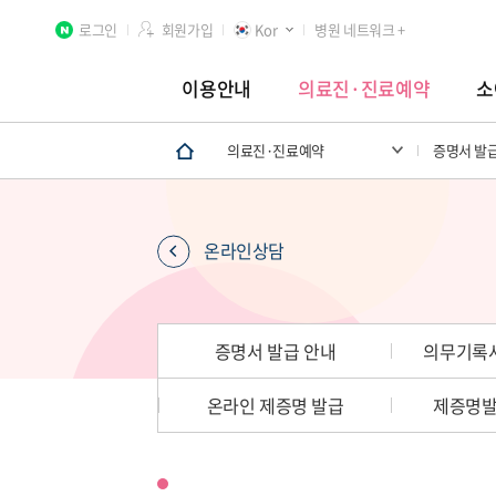
로그인
회원가입
Kor
병원 네트워크 +
이용안내
의료진·진료예약
소
의료진·진료예약
증명서 발
분당차병원
차 여성의학연구소 분당
첨단연구
온라인상담
증명서 발급 안내
의무기록사
온라인 제증명 발급
제증명발