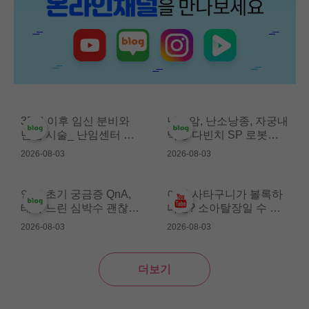
35세 이후 임신 분비와
난소암, 난소낭종, 자궁내
난임 시술_ 난임센터 분
막증 다빈치 SP 로봇수
당 정재은 교수
술_ 부인암센터 김미강
2026-08-03
2026-08-03
교수
임신 초기 궁금증 QnA,
아이 사타구니가 볼록하
태아 느린 심박수 괜찮을
다면? 소아탈장일 수 있
까요?_ 산부인과 이지연
습니다_소아외과 김원태
2026-08-03
2026-08-03
교수
더보기