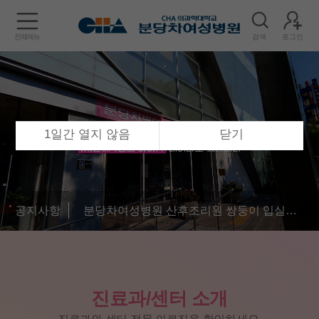
전체메뉴
검색
로그인
1일간 열지 않음
닫기
공지사항
분당차여성병원 산후조리원 쌍둥이 입실료 무료
진료과/센터 소개