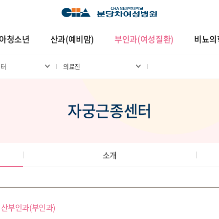
아청소년
산과(예비맘)
부인과(여성질환)
비뇨의
센터
의료진
암센터
건강증진센터
진료협력센터
연구중심
자궁근종센터
소개
산부인과(부인과)