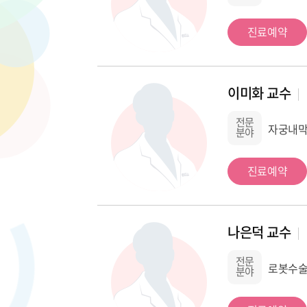
진료예약
이미화 교수
전문
자궁내막
분야
진료예약
나은덕 교수
전문
로봇수술
분야