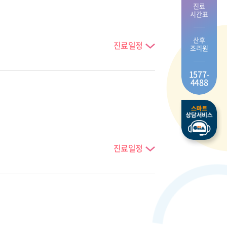
진료
시간표
산후
진료일정
조리원
1577-
4488
진료일정