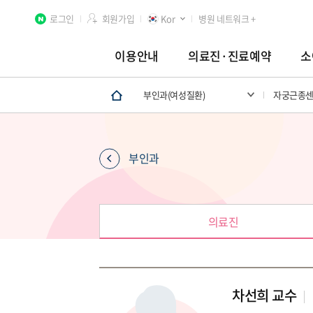
로그인
회원가입
Kor
병원 네트워크 +
이용안내
의료진·진료예약
소
부인과(여성질환)
자궁근종
분당차병원
차 여성의학연구소 분당
첨단연구
부인과
의료진
차선희 교수