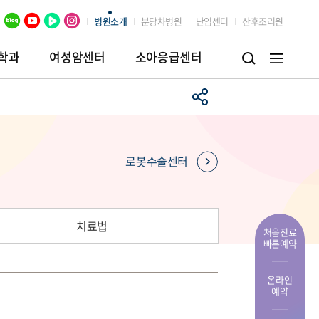
병원소개
분당차병원
난임센터
산후조리원
학과
여성암센터
소아응급센터
병원
임상시험센터
장례식장
로봇수술센터
치료법
처음진료
빠른예약
온라인
예약