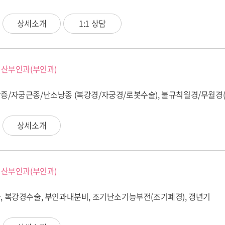
상세소개
1:1 상담
산부인과(부인과)
증/자궁근종/난소낭종 (복강경/자궁경/로봇수술), 불규칙월경/무월경(4
상세소개
산부인과(부인과)
, 복강경수술, 부인과내분비, 조기난소기능부전(조기폐경), 갱년기