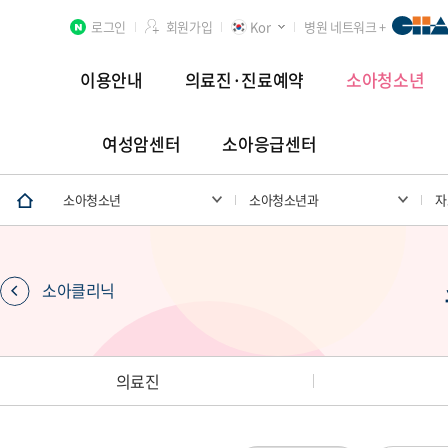
로그인
회원가입
Kor
병원 네트워크 +
이용안내
의료진·진료예약
소아청소년
여성암센터
소아응급센터
분당차병원
차 여성의학연구소 분당
첨단연구암센터
소아청소년
소아청소년과
자
소아클리닉
장례식장
의료진