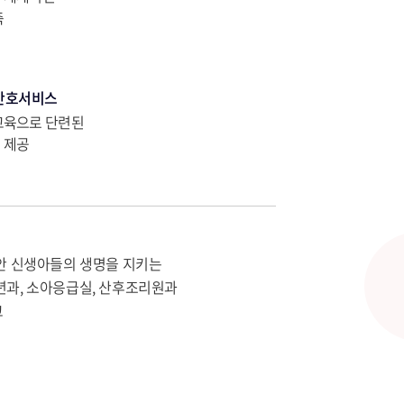
축
간호서비스
교육으로 단련된
 제공
동안 신생아들의 생명을 지키는
년과, 소아응급실, 산후조리원과
고