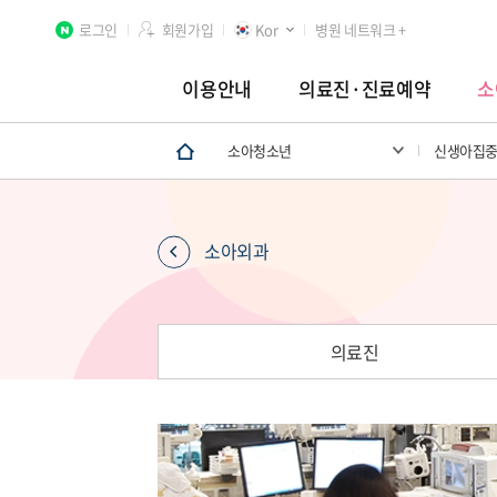
로그인
회원가입
Kor
병원 네트워크 +
이용안내
의료진·진료예약
소
소아청소년
신생아집
분당차병원
차 여성의학연구소 분당
첨단연구
소아외과
의료진