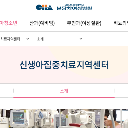
아청소년
산과(예비맘)
부인과(여성질환)
비뇨의
중치료지역센터
소개
암센터
건강증진센터
진료협력센터
연구중심
신생아집중치료지역센터
소개