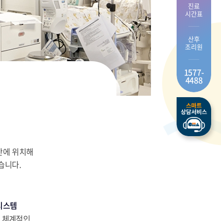
진료
시간표
산후
조리원
1577-
4488
간에 위치해
습니다.
시스템
 체계적인