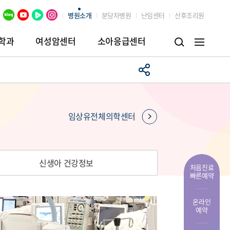
병원소개
분당차병원
난임센터
산후조리원
학과
여성암센터
소아응급센터
병원
임상시험센터
장례식장
임상유전체의학센터
신생아 건강정보
처음진료
빠른예약
온라인
예약