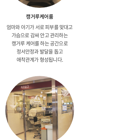
캥거루케어룸
엄마와 아기가 서로 피부를 맞대고
가슴으로 감싸 안고 관리하는
캥거루 케어를 하는 공간으로
정서안정과 발달을 돕고
애착관계가 형성됩니다.