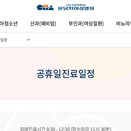
아청소년
산과(예비맘)
부인과(여성질환)
비뇨의
료일정
암센터
건강증진센터
진료협력센터
연구중심
공휴일진료일정
외래진료시간 8:30 - 12:30 (접수마감 11시 30분)