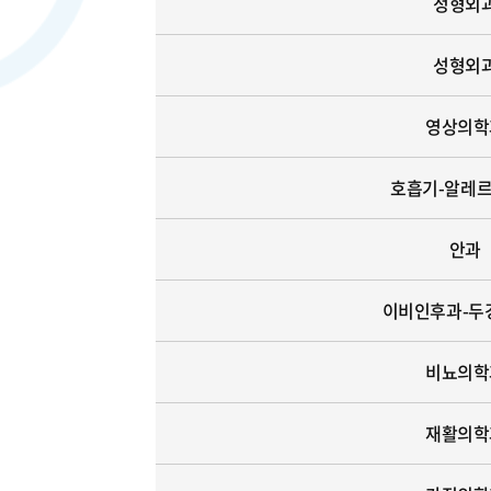
정형외
성형외
영상의학
호흡기-알레
안과
이비인후과-두
비뇨의학
재활의학