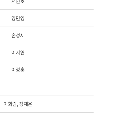
서인호
양민영
손성세
이지연
이정훈
이희림, 정재은