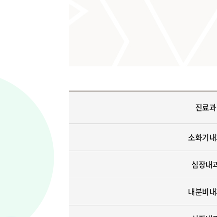
진료과
소화기내
심장내
내분비내