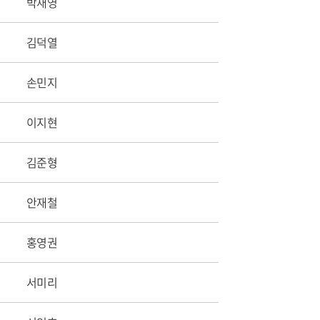
박재영
김덕열
손민지
이지현
김준형
안재철
홍영권
서미리