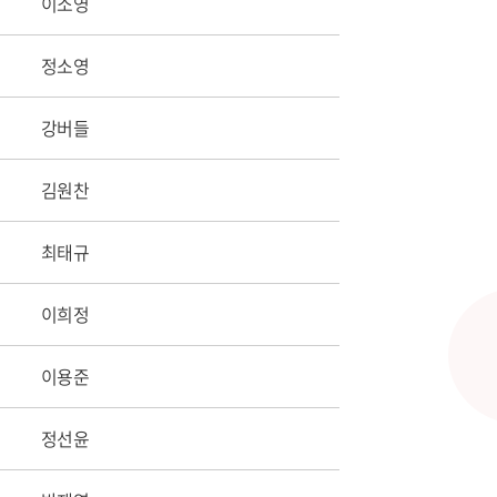
이소영
정소영
강버들
김원찬
최태규
이희정
이용준
정선윤