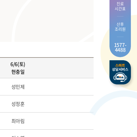
진료
시간표
산후
조리원
1577-
4488
6/6(토)
현충일
성민제
성정훈
최아림