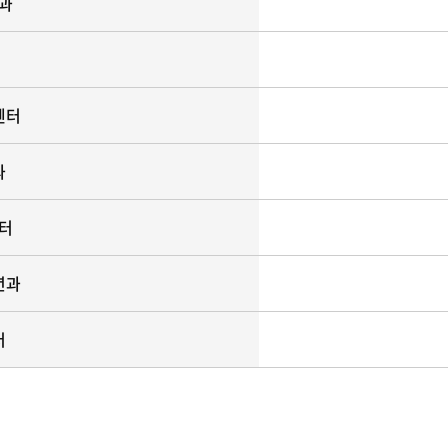
과
센터
과
터
년과
터