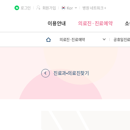
로그인
회원가입
Kor
병원 네트워크 +
이용안내
의료진·진료예약
소
의료진·진료예약
공휴일진
분당차병원
차 여성의학연구소 분당
첨단연구
진료과•의료진찾기