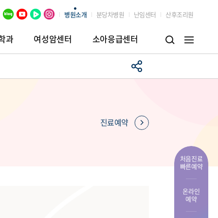
병원소개
분당차병원
난임센터
산후조리원
학과
여성암센터
소아응급센터
병원
임상시험센터
장례식장
진료예약
처음진료
빠른예약
온라인
예약