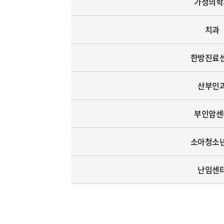
가정의학
치과
한방진료
산부인
부인암센
소아청소
난임센