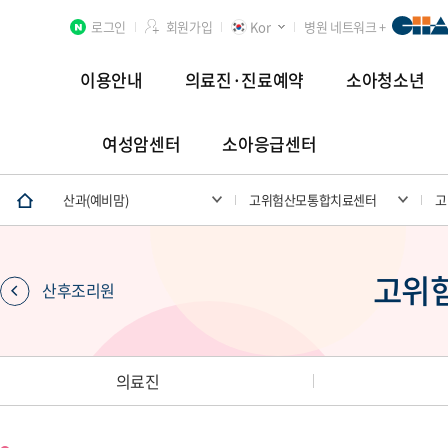
로그인
회원가입
Kor
병원 네트워크 +
이용안내
의료진·진료예약
소아청소년
여성암센터
소아응급센터
분당차병원
차 여성의학연구소 분당
첨단연구암센터
산과(예비맘)
고위험산모통합치료센터
고
고위
산후조리원
장례식장
의료진