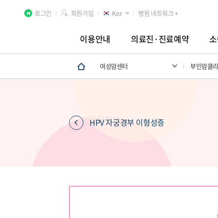
로그인
회원가입
Kor
병원 네트워크 +
이용안내
의료진·진료예약
소
여성암센터
부인암클
분당차병원
차 여성의학연구소 분당
첨단연구
HPV 자궁경부 이형성증