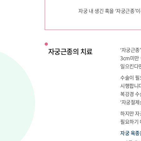
자궁 내 생긴 혹을 ‘자궁근종’
자궁근종의 치료
‘자궁근종
3cm미만
일으킨다면
수술이 필
시행합니다
복강경 수
‘자궁절제
하지만 자
필요하기 
자궁 육종