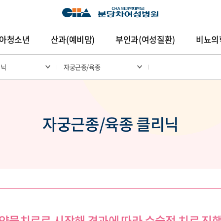
아청소년
산과(예비맘)
부인과(여성질환)
비뇨의
리닉
자궁근종/육종
암센터
건강증진센터
진료협력센터
연구중심
자궁근종/육종 클리닉
약물치료로 시작해 경과에 따라 수술적 치료 진