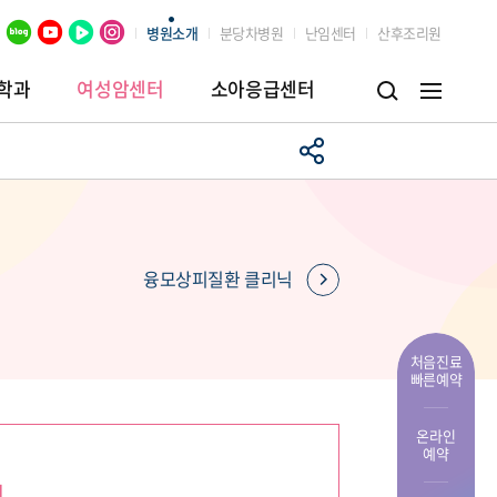
병원소개
분당차병원
난임센터
산후조리원
학과
여성암센터
소아응급센터
병원
임상시험센터
장례식장
융모상피질환 클리닉
처음진료
빠른예약
온라인
예약
행