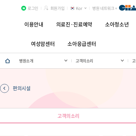
로그인
회원가입
Kor
병원 네트워크 +
이용안내
의료진·진료예약
소아청소년
여성암센터
소아응급센터
분당차병원
차 여성의학연구소 분당
첨단연구암센터
병원소개
고객의소리
고
편의시설
장례식장
고객의소리