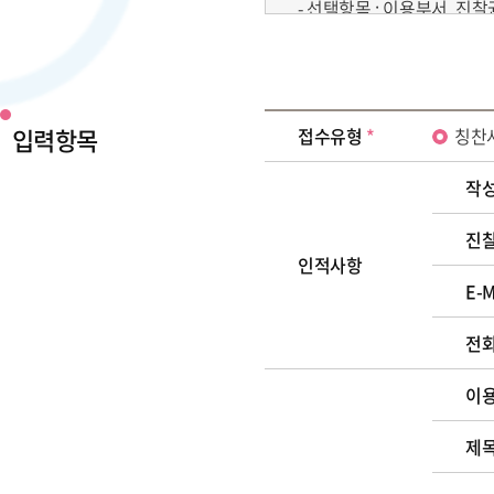
- 선택항목 : 이용부서, 진
2. 수집이용 목적
민원인의 신원확인, 민원사항
입력항목
접수유형
*
칭찬
3. 보유 및 이용 기간
소비자의 불만 또는 분쟁처리
작
4. 개인정보의 수집, 이용에
진찰
본인은 위와 같이 개인정보를
인적사항
단, 동의를 거부할 경우 
E-
전
이
제