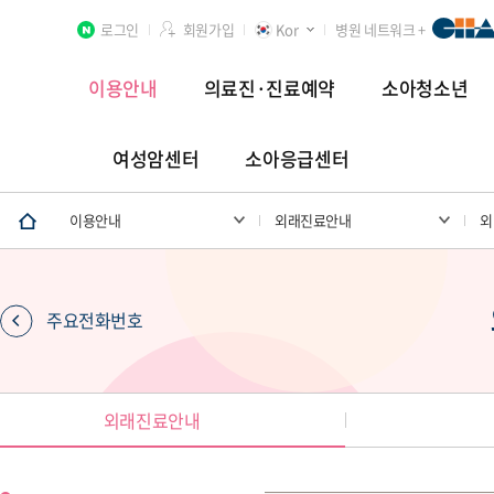
로그인
회원가입
Kor
병원 네트워크 +
이용안내
의료진·진료예약
소아청소년
여성암센터
소아응급센터
분당차병원
차 여성의학연구소 분당
첨단연구암센터
이용안내
외래진료안내
외
주요전화번호
장례식장
외래진료안내