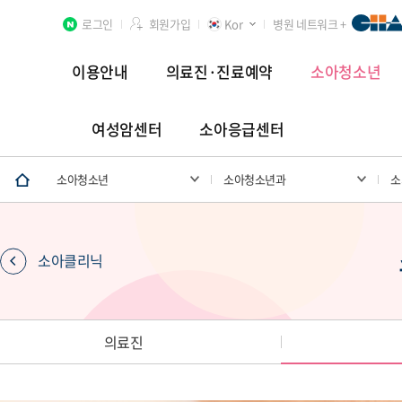
로그인
회원가입
Kor
병원 네트워크 +
이용안내
의료진·진료예약
소아청소년
여성암센터
소아응급센터
분당차병원
차 여성의학연구소 분당
첨단연구암센터
소아청소년
소아청소년과
소
소아클리닉
장례식장
의료진