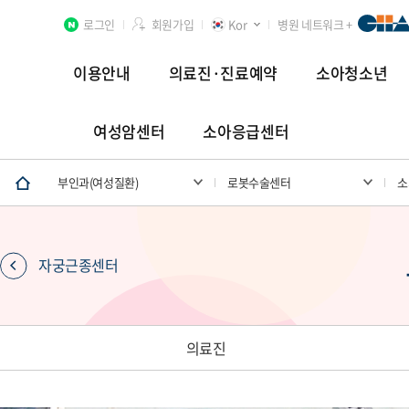
로그인
회원가입
Kor
병원 네트워크 +
이용안내
의료진·진료예약
소아청소년
여성암센터
소아응급센터
분당차병원
차 여성의학연구소 분당
첨단연구암센터
부인과(여성질환)
로봇수술센터
소
자궁근종센터
장례식장
의료진