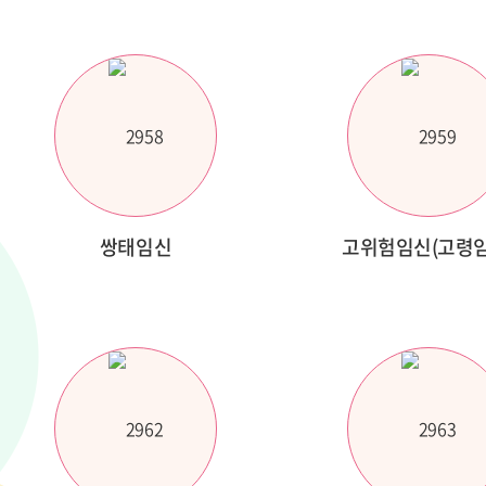
쌍태임신
고위험임신(고령임