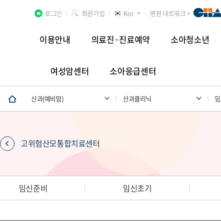
로그인
회원가입
Kor
병원 네트워크 +
이용안내
의료진·진료예약
소아청소년
여성암센터
소아응급센터
분당차병원
차 여성의학연구소 분당
첨단연구암센터
산과(예비맘)
산과클리닉
임
고위험산모통합치료센터
장례식장
임신준비
임신초기