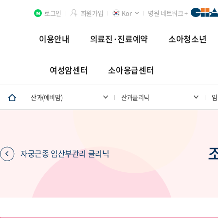
로그인
회원가입
Kor
병원 네트워크 +
이용안내
의료진·진료예약
소아청소년
여성암센터
소아응급센터
분당차병원
차 여성의학연구소 분당
첨단연구암센터
산과(예비맘)
산과클리닉
임
장례식장
자궁근종 임산부관리 클리닉