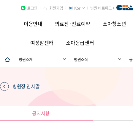
로그인
회원가입
Kor
병원 네트워크 +
이용안내
의료진·진료예약
소아청소년
여성암센터
소아응급센터
분당차병원
차 여성의학연구소 분당
첨단연구암센터
병원소개
병원소식
공
병원장 인사말
장례식장
공지사항