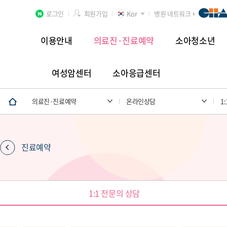
로그인
회원가입
Kor
병원 네트워크 +
이용안내
의료진·진료예약
소아청소년
여성암센터
소아응급센터
분당차병원
차 여성의학연구소 분당
첨단연구암센터
의료진·진료예약
온라인상담
1
진료예약
장례식장
1:1 전문의 상담