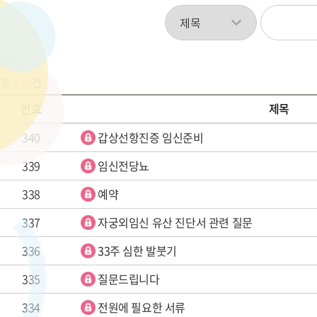
총
340
건
번호
제목
340
갑상선항진증 임신준비
339
임신전당뇨
338
예약
337
자궁외임신 유산 진단서 관련 질문
336
33주 심한 발붓기
335
질문드립니다
334
전원에 필요한 서류