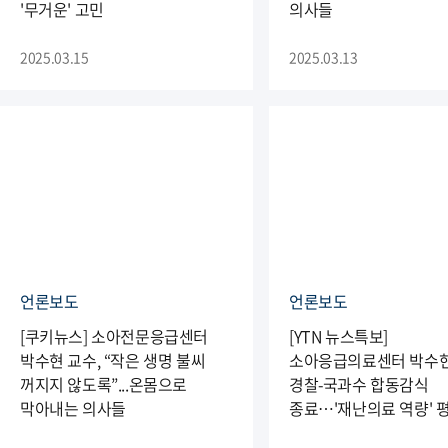
'무거운' 고민
의사들
2025.03.15
2025.03.13
언론보도
언론보도
[쿠키뉴스] 소아전문응급센터
[YTN 뉴스특보]
박수현 교수, “작은 생명 불씨
소아응급의료센터 박수현
꺼지지 않도록”...온몸으로
경찰-국과수 합동감식
막아내는 의사들
종료…'재난의료 역량' 