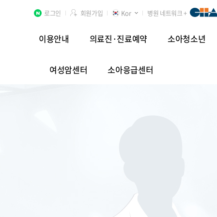
로그인
회원가입
Kor
병원 네트워크 +
이용안내
의료진·진료예약
소아청소년
여성암센터
소아응급센터
분당차병원
차 여성의학연구소 분당
첨단연구암센터
장례식장