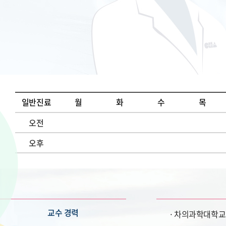
일반진료
월
화
수
목
오전
오후
교수 경력
차의과학대학교