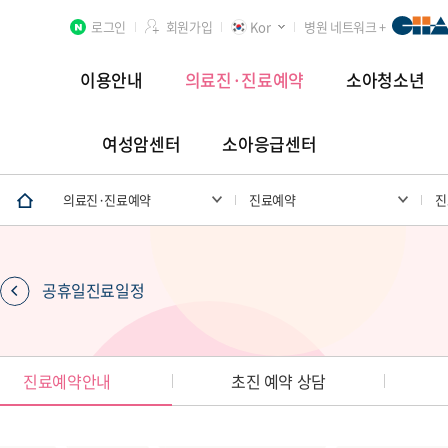
로그인
회원가입
Kor
병원 네트워크 +
이용안내
의료진·진료예약
소아청소년
여성암센터
소아응급센터
분당차병원
차 여성의학연구소 분당
첨단연구암센터
의료진·진료예약
진료예약
진
공휴일진료일정
장례식장
진료예약안내
초진 예약 상담