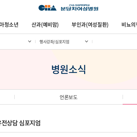
아청소년
산과(예비맘)
부인과(여성질환)
비뇨의
행사강좌/심포지엄
암센터
건강증진센터
진료협력센터
연구중심
병원소식
언론보도
전유전상담 심포지엄