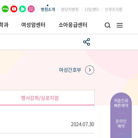
병원소개
분당차병원
난임센터
산후조리원
학과
여성암센터
소아응급센터
병원
임상시험센터
장례식장
여성간호부
행사강좌/심포지엄
처음진료
빠른예약
온라인
2024.07.30
예약