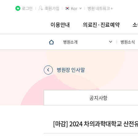
로그인
회원가입
Kor
병원 네트워크 +
이용안내
의료진·진료예약
소
병원소개
병원소식
분당차병원
차 여성의학연구소 분당
첨단연구
병원장 인사말
공지사항
[마감] 2024 차의과학대학교 산