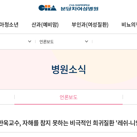
아청소년
산과(예비맘)
부인과(여성질환)
비뇨의
언론보도
암센터
건강증진센터
진료협력센터
연구중심
병원소식
언론보도
욱교수, 자해를 참지 못하는 비극적인 희귀질환 '레쉬-니