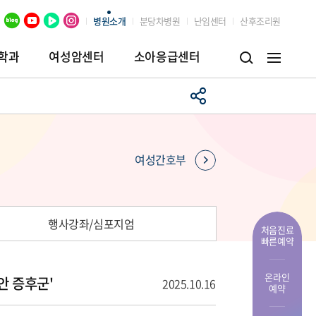
병원소개
분당차병원
난임센터
산후조리원
학과
여성암센터
소아응급센터
병원
임상시험센터
장례식장
여성간호부
행사강좌/심포지엄
처음진료
빠른예약
온라인
안 증후군'
2025.10.16
예약