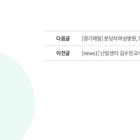
다음글
[경기매일] 분당차여성병원, 임
이전글
[news1] 난임센터 김수민교