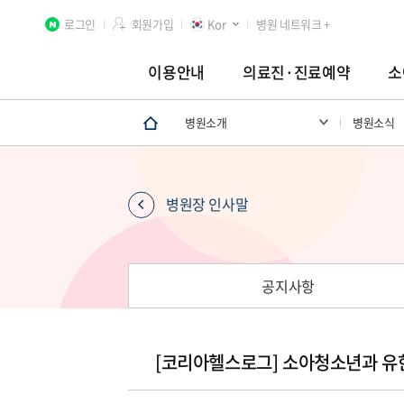
로그인
회원가입
Kor
병원 네트워크 +
이용안내
의료진·진료예약
소
병원소개
병원소식
분당차병원
차 여성의학연구소 분당
첨단연구
병원장 인사말
공지사항
[코리아헬스로그] 소아청소년과 유한