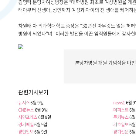
김영탁 분당차여성병장은 “대학병원 최초로 여성병원을 개원한
태아부터 신생아, 성인까지 여성과 아이의 전 생애를 케어하는
차원태 차 의과학대학교 총장은 “30년전 아무것도 없는 허
병원이 되었다”며 “이러한 발전을 이끈 임직원들에게 감사한
분당차병원 개원 기념식을 마친 
관련기사보기
뉴시스
6월 9일
news1
6월 
CNB뉴스
6월 9일
더퍼스트
6월
시민프레스
6월 9일
쿠키뉴스
6월
경기매일
6월 9일
기호일보
6월
경인일보
6월 9일
경기신문
6월