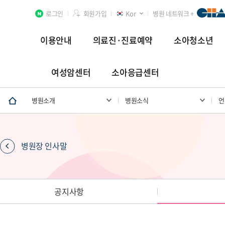
로그인
회원가입
Kor
병원 네트워크 +
이용안내
의료진·진료예약
소아청소년
여성암센터
소아응급센터
분당차병원
차 여성의학연구소 분당
첨단연구암센터
병원소개
병원소식
언
병원장 인사말
장례식장
공지사항