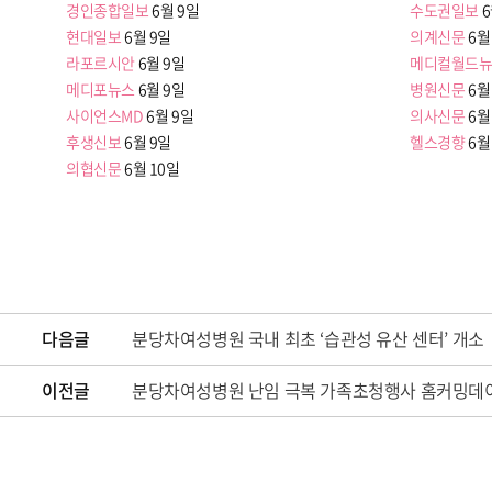
경인종합일보
6월 9일
수도권일보
6
현대일보
6월 9일
의계신문
6월
라포르시안
6월 9일
메디컬월드
메디포뉴스
6월 9일
병원신문
6월
사이언스MD
6월 9일
의사신문
6월
후생신보
6월 9일
헬스경향
6월
의협신문
6월 10일
다음글
분당차여성병원 국내 최초 ‘습관성 유산 센터’ 개소
이전글
분당차여성병원 난임 극복 가족초청행사 홈커밍데이