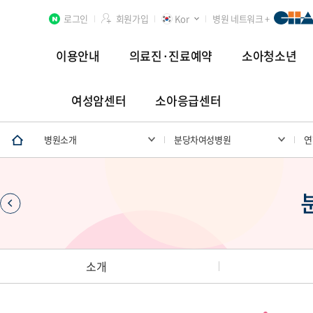
로그인
회원가입
Kor
병원 네트워크 +
이용안내
의료진·진료예약
소아청소년
여성암센터
소아응급센터
분당차병원
차 여성의학연구소 분당
첨단연구암센터
병원소개
분당차여성병원
연
장례식장
소개